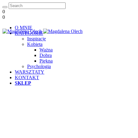
0
0
O MNIE
KATEGORIE
Inspiracje
Kobieta
Ważna
Dobra
Piękna
Psychologia
WARSZTATY
KONTAKT
SKLEP