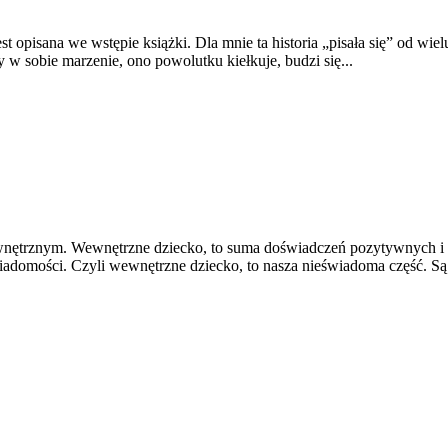
st opisana we wstępie książki. Dla mnie ta historia „pisała się” od wi
 w sobie marzenie, ono powolutku kiełkuje, budzi się...
ewnętrznym. Wewnętrzne dziecko, to suma doświadczeń pozytywnych i n
iadomości. Czyli wewnętrzne dziecko, to nasza nieświadoma część. Są t