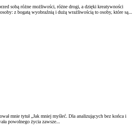
zed sobą różne możliwości, różne drogi, a dzięki kreatywności
soby: z bogatą wyobraźnią i dużą wrażliwością to osoby, które są...
esował mnie tytuł „Jak mniej myśleć. Dla analizujących bez końca i
wała powolnego życia zawsze...