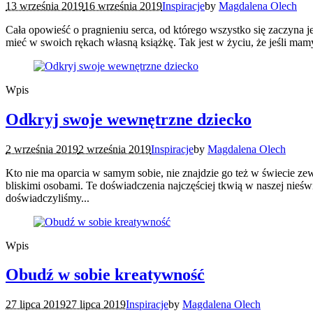
13 września 2019
16 września 2019
Inspiracje
by
Magdalena Olech
Cała opowieść o pragnieniu serca, od którego wszystko się zaczyna je
mieć w swoich rękach własną książkę. Tak jest w życiu, że jeśli mamy
Wpis
Odkryj swoje wewnętrzne dziecko
2 września 2019
2 września 2019
Inspiracje
by
Magdalena Olech
Kto nie ma oparcia w samym sobie, nie znajdzie go też w świecie z
bliskimi osobami. Te doświadczenia najczęściej tkwią w naszej nieśw
doświadczyliśmy...
Wpis
Obudź w sobie kreatywność
27 lipca 2019
27 lipca 2019
Inspiracje
by
Magdalena Olech