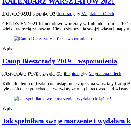
KALENDARZ WARSZTATÓW 2021
15 lipca 2021
11 sierpnia 2022
Inspiracje
by
Magdalena Olech
GRUDZIEŃ 2021 Jednodniowe warsztaty w Lublinie. Termin: 10.12 (p
wielką radością zapraszam Cię do stworzenia swojej własnej mapy m
Wpis
Camp Bieszczady 2019 – wspomnienia
20 stycznia 2020
20 stycznia 2020
Inspiracje
by
Magdalena Olech
Kilka dni temu ogłosiłam na instagramie zapisy na warsztaty Camp Bi
tyle osób chce pojechać na warsztaty ze mną i pracować nad własnym r
Wpis
Jak spełniłam swoje marzenie i wydałam k