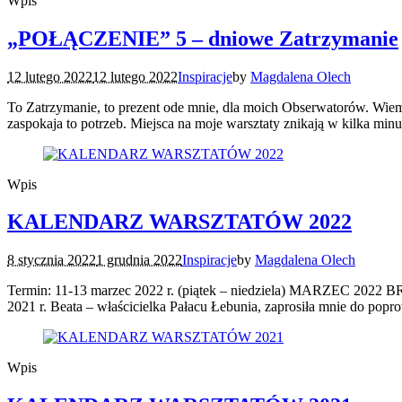
Wpis
„POŁĄCZENIE” 5 – dniowe Zatrzymanie
12 lutego 2022
12 lutego 2022
Inspiracje
by
Magdalena Olech
To Zatrzymanie, to prezent ode mnie, dla moich Obserwatorów. Wiem, 
zaspokaja to potrzeb. Miejsca na moje warsztaty znikają w kilka min
Wpis
KALENDARZ WARSZTATÓW 2022
8 stycznia 2022
1 grudnia 2022
Inspiracje
by
Magdalena Olech
Termin: 11-13 marzec 2022 r. (piątek – niedziela) MARZEC 2022 B
2021 r. Beata – właścicielka Pałacu Łebunia, zaprosiła mnie do popr
Wpis