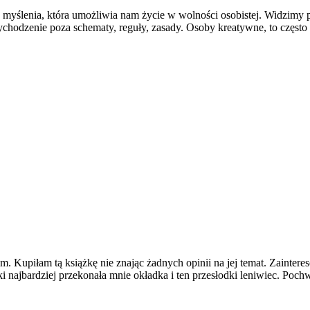
yślenia, która umożliwia nam życie w wolności osobistej. Widzimy pr
hodzenie poza schematy, reguły, zasady. Osoby kreatywne, to często o
am. Kupiłam tą książkę nie znając żadnych opinii na jej temat. Zainter
 najbardziej przekonała mnie okładka i ten przesłodki leniwiec. Poch