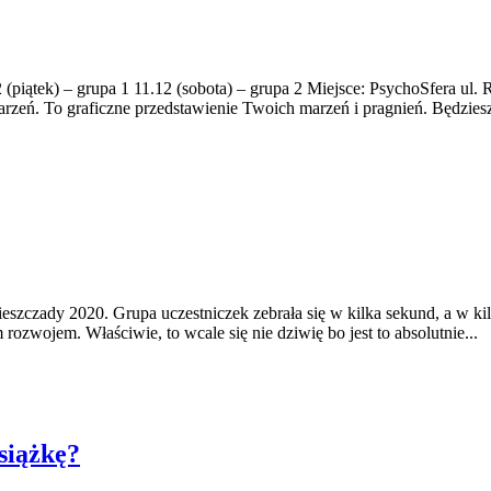
iątek) – grupa 1 11.12 (sobota) – grupa 2 Miejsce: PsychoSfera ul.
arzeń. To graficzne przedstawienie Twoich marzeń i pragnień. Będzies
eszczady 2020. Grupa uczestniczek zebrała się w kilka sekund, a w kil
ozwojem. Właściwie, to wcale się nie dziwię bo jest to absolutnie...
siążkę?