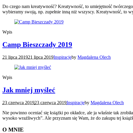
Do czego nam kreatywność? Kreatywność, to umiejętność twórczego m
wybieramy swoją, np. zupełnie inną niż wszyscy. Kreatywność, to wyc
Wpis
Camp Bieszczady 2019
21 lipca 2019
21 lipca 2019
Inspiracje
by
Magdalena Olech
Wpis
Jak mniej myśleć
23 czerwca 2019
23 czerwca 2019
Inspiracje
by
Magdalena Olech
Nie powinno oceniać się książki po okładce, ale ja właśnie tak zrobił
wysoko wrażliwych”. Ale przyznam się Wam, że do zakupu tej książki
O MNIE