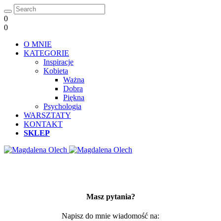
0
0
O MNIE
KATEGORIE
Inspiracje
Kobieta
Ważna
Dobra
Piękna
Psychologia
WARSZTATY
KONTAKT
SKLEP
Masz pytania?
Napisz do mnie wiadomość na: