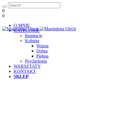
0
0
O MNIE
KATEGORIE
Inspiracje
Kobieta
Ważna
Dobra
Piękna
Psychologia
WARSZTATY
KONTAKT
SKLEP